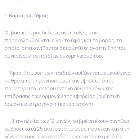
1. Βάρος και Ύψος
Οι βασικότεροι δείκτες ανάπτυξης που
παρακολουθούνται είναι το ύψος και το βάρος, τα
οποία απεικονίζονται σε καμπύλες ανάπτυξης που
συγκρίνουν το παιδί με συνομηλίκους του.
Ύψος: Το ύψος των παιδιών αυξάνεται με μειούμενο
ρυθμό από τη γέννηση μέχρι την εφηβεία, όπου
παρατηρείται εκ νέου έντονη αύξηση λόγω της
επίδρασης των ορμονών της εφηβείας (αυξητική
ορμόνη, οιστρογόνα ή τεστοστερόνη).
Στην ηλικία των 12 μηνών, τα βρέφη έχουν συνήθως
αυξήσει κατά 25 εκατοστά το ύψος που είχαν κατά τη
ο
γέννησή τους, ενώ στο 2
έτος περίπου το μισό (12