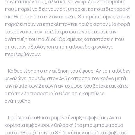
των παιδιών τους, αλλά και να γνωρίζουν τα σημάδια
που μπορεί να δείχνουν ότι υπάρχει κάποια διαταραχή
ή καθυστέρηση στην ανάπτυξη. Θα πρέπει όμως να μην
παραλείπουν να επισκέπτονται τουλάχιστον μία φορά
το χρόνο και τον παιδίατρο ώστε να εκτιμάει την
ανάπτυξη του παιδιού. Ορισμένες καταστάσεις που
απαιτούν αξιολόγηση από παιδοενδοκρινολόγο
περιλαμβάνουν:
Καθυστέρηση στην αύξηση του ύψους: Αν το παιδί δεν
μεγαλώνει τουλάχιστον 4-5 εκατοστά τον χρόνο μετά
την ηλικία των 2 ετών ή αν το ύψος του βρίσκεται κάτω
από την 3η ποσοστιαία θέση στις καμπύλες
ανάπτυξης.
Πρόωρη ή καθυστερημένη έναρξη εφηβείας: Αν τα
κορίτσια εμφανίσουν θηλαρχή (το μπουμπούκιασμα
του στήθους) πριν τα 8 ή δεν έχουν σημάδια εφηβείας