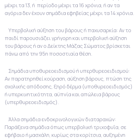
μέχρι τα 13, ή περίοδο μέχρι τα 16 χρόνια, ή αν τα
αγόρια δεν έχουν σημάδια εφηβείας μέχρι τα 14 χρόνια.
Υπερβολική αύξηση του βάρους ή παχυσαρκία: Αν το
παιδί παρουσιάζει γρήγορη και υπερβολική αύξηση
του βάρους ή αν ο Δείκτης Μάζας Σώματος βρίσκεται
πάνω από την 95η ποσοστιαία θέση.
Σημάδια υποθυρεοειδισμού ή υπερθυρεοειδισμού:
Αν παρατηρηθεί κούραση, αύξηση βάρους, πτώση της
σχολικής απόδοσης, ξηρό δέρμα (υποθυρεοειδισμός)
ή υπερκινητικότητα, αϋπνία και απώλεια βάρους
(υπερθυρεοειδισμός).
Άλλα σημάδια ενδοκρινολογικών διαταραχών:
Παράξενα σημάδια όπως υπερβολική τριχοφυΐα, σε
εφήβαιο ή μασχάλη, κυρίως στα κορίτσια, αυξημένη