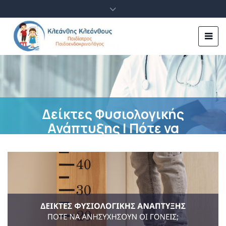
Δείκτες Φυσιολογικής
Ανάπτυξης | Πότε να
Ανησυχήσουν οι Γονείς;
posted by
K. Kleanthous
27 Μαΐου, 2025
Δεν υπάρχουν Σχόλια