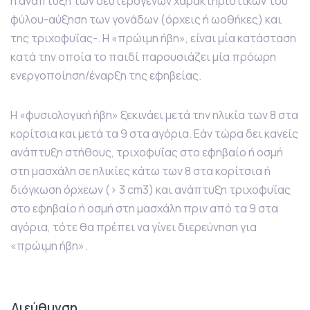
η ανάπτυξη των δευτερογενών χαρακτηριστικών του
φύλου-αύξηση των γονάδων (όρχεις ή ωοθήκες) και
της τριχοφυΐας-. Η «πρώιμη ήβη», είναι μία κατάσταση
κατά την οποία το παιδί παρουσιάζει μία πρόωρη
ενεργοποίηση/έναρξη της εφηβείας.
Η «φυσιολογική ήβη» ξεκινάει μετά την ηλικία των 8 στα
κορίτσια και μετά τα 9 στα αγόρια. Εάν τώρα δει κανείς
ανάπτυξη στήθους, τριχοφυΐας στο εφηβαίο ή οσμή
στη μασχάλη σε ηλικίες κάτω των 8 στα κορίτσια ή
διόγκωση όρχεων (> 3 cm3) και ανάπτυξη τριχοφυΐας
στο εφηβαίο ή οσμή στη μασχάλη πριν από τα 9 στα
αγόρια, τότε θα πρέπει να γίνει διερεύνηση για
«πρώιμη ήβη».
Διεύθυνση