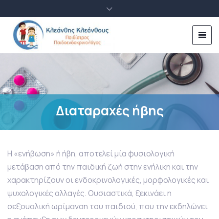
Διαταραχές ήβης
Η «ενήβωση» ή ήβη, αποτελεί μία φυσιολογική
μετάβαση από την παιδική ζωή στην ενήλικη και την
χαρακτηρίζουν οι ενδοκρινολογικές, μορφολογικές και
ψυχολογικές αλλαγές. Ουσιαστικά, ξεκινάει η
σεξουαλική ωρίμανση του παιδιού, που την εκδηλώνει