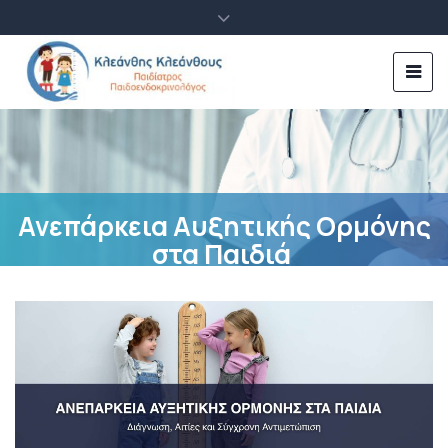
Ανεπάρκεια Αυξητικής Ορμόνης
στα Παιδιά
posted by
K. Kleanthous
31 Μαρτίου, 2026
Δεν υπάρχουν Σχόλια